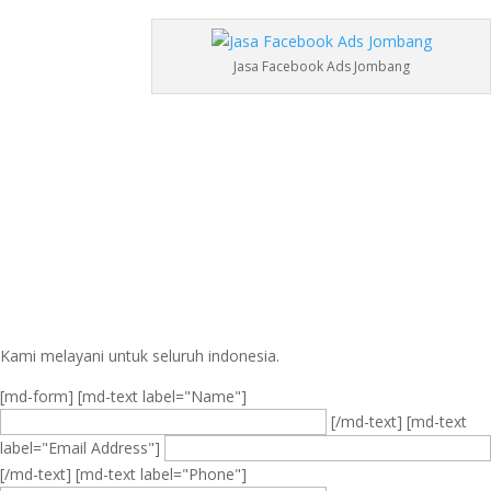
Jasa Facebook Ads Jombang
Kami melayani untuk seluruh indonesia.
[md-form] [md-text label="Name"]
[/md-text] [md-text
label="Email Address"]
[/md-text] [md-text label="Phone"]