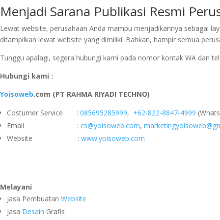
Menjadi Sarana Publikasi Resmi Per
Lewat website, perusahaan Anda mampu menjadikannya sebagai laya
ditampilkan lewat website yang dimiliki. Bahkan, hampir semua peru
Tunggu apalagi, segera hubungi kami pada nomor kontak WA dan tele
Hubungi kami :
Yoisoweb
.com (PT RAHMA RIYADI TECHNO)
Costumer Service :
085695285999
,
+62-822-8847-4999
(Whats
Email :
cs@yoisoweb.com
,
marketingyoisoweb@gm
Website :
www.yoisoweb.com
Melayani
Jasa Pembuatan
Website
Jasa
Desain
Grafis