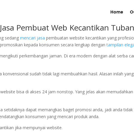
Home
O
Jasa Pembuat Web Kecantikan Tuba
ang sedang
mencari jasa
pembuatan website kecantikan yang profesio
a promosikan kepada konsumen secara lengkap dengan
tampilan eleg
 mengikuti perkembangan jaman. Di era modern dengan alat serba can
ra konvensional sudah tidak lagi membuahkan hasil. Alasan inilah y
n itu website bisa di akses 24 jam nonstop. Yang jelas akan memudahk
 setidaknya dapat memangkas baget promosi anda, jadi anda tidak 
n mendatangkan konsumen yang mencari produk anda.
antikan jika mempunyai website.