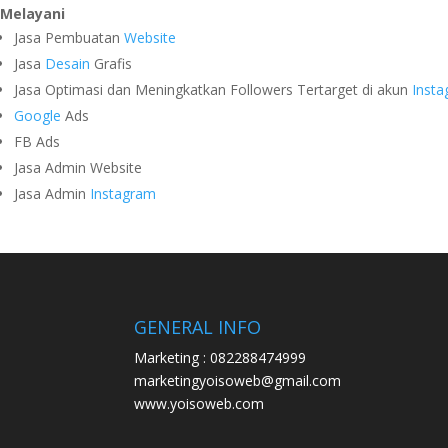
Melayani
Jasa Pembuatan
Website
Jasa
Desain
Grafis
Jasa Optimasi dan Meningkatkan Followers Tertarget di akun
Inst
Google
Ads
FB Ads
Jasa Admin Website
Jasa Admin
Instagram
GENERAL INFO
Marketing : 082288474999
marketingyoisoweb@gmail.com
www.yoisoweb.com