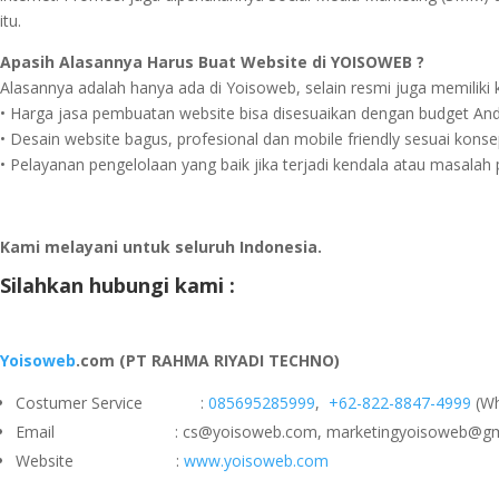
itu.
Apasih Alasannya Harus Buat Website di YOISOWEB ?
Alasannya adalah hanya ada di Yoisoweb, selain resmi juga memiliki 
• Harga jasa pembuatan website bisa disesuaikan dengan budget And
• Desain website bagus, profesional dan mobile friendly sesuai konse
• Pelayanan pengelolaan yang baik jika terjadi kendala atau masalah
Kami melayani untuk seluruh Indonesia.
Silahkan hubungi kami :
Yoisoweb
.com (PT RAHMA RIYADI TECHNO)
Costumer Service :
085695285999
,
+62-822-8847-4999
(Wh
Email : cs@yoisoweb.com, marketingyoisoweb@gma
Website :
www.yoisoweb.com