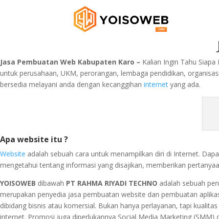
Jasa Pembuatan Web Kabupaten Karo –
Kalian Ingin Tahu Siapa
untuk perusahaan, UKM, perorangan, lembaga pendidikan, organisasi
bersedia melayani anda dengan kecanggihan
internet
yang ada.
Apa website itu ?
Website
adalah sebuah cara untuk menampilkan diri di Internet. Dapa
mengetahui tentang informasi yang disajikan, memberikan pertany
YOISOWEB
dibawah
PT RAHMA RIYADI TECHNO
adalah sebuah peny
merupakan penyedia jasa pembuatan website dan pembuatan aplikas
dibidang bisnis atau komersial. Bukan hanya perlayanan, tapi kualita
internet. Promosi juga diperlukannya Social Media Marketing (SMM)