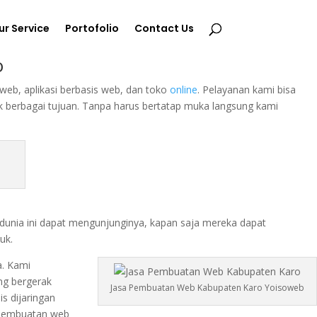
ur Service
Portofolio
Contact Us
o
b, aplikasi berbasis web, dan toko
online
. Pelayanan kami bisa
k berbagai tujuan. Tanpa harus bertatap muka langsung kami
i dunia ini dapat mengunjunginya, kapan saja mereka dapat
uk.
a. Kami
ng bergerak
Jasa Pembuatan Web Kabupaten Karo Yoisoweb
s dijaringan
a pembuatan web