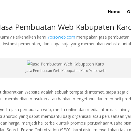
Home
O
Jasa Pembuatan Web Kabupaten Kar
 Kami ? Perkenalkan kami
Yoisoweb.com
merupakan jasa pembuatan we
, instansi pemerintah, dan siapa saja yang memerlukan website untu
Jasa Pembuatan Web Kabupaten Karo Yoisoweb
t diibaratkan Website adalah sebuah tempat di Internet, siapa saja d
aan, memberikan masukan atau bahkan mengetahui dan membeli prod
edia jasa pembuatan web, media online dan media informasi lainny
i android yang dapat membantu bagi organisasi atau perusahaan ya
s dan harga, menjadi hal terbaik untuk promosi perusahaan/usaha bisni
 dan Search Engine Optimization (SEO), kami disini menyediakan jas