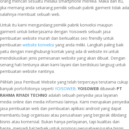
orang mencari sesuatu melalui smartphone mereka. Maka dari itu,
jika memang anda sekarang pemilik sebuah pabrik garment tidak ada
salahnya membuat sebuah web.
Untuk itu kami mengundang pemilik pabrik konveksi maupun
garment untuk bekerjasama dengan Yoisoweb sebuah jasa
pembuatan website murah dan berkualitas seo friendly untuk
pembuatan
website konveksi
yang anda miliki. Langkah paling baik
yaitu dengan menghubungi kontak yang ada di website ini untuk
mendiskusikan jenis pemesanan website yang akan dibuat. Dengan
senang hati tentunya akan kami layani dan berdiskusi langsug untuk
pembuatan website nantinya.
Pilihlah Jasa Pembuat Website yang telah terpercaya terutama cukup
banyak portofolionya seperti
YOISOWEB
.
YOISOWEB
dibawah
PT
RAHMA RIYADI TECHNO
adalah sebuah penyedia jasa layanan
media online dan media informasi lainnya. Kami merupakan penyedia
jasa pembuatan web dan pembuatan aplikasi android yang dapat
membantu bagi organisasi atau perusahaan yang bergerak dibidang
bisnis atau komersial. Bukan hanya perlayanan, tapi kualitas dan
harga, menjadi hal terbaik untuk promosi perusahaan/usaha bisnis