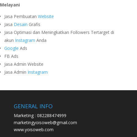
Melayani
Jasa Pembuatan
Website
Jasa
Desain
Grafis
Jasa Optimasi dan Meningkatkan Followers Tertarget di
akun
Instagram
Anda
Google
Ads
FB Ads
Jasa Admin Website
Jasa Admin
Instagram
GENERAL INFO
Marketing : 082288474999
marketingyoisoweb@gmail.com
www.yoisoweb.com