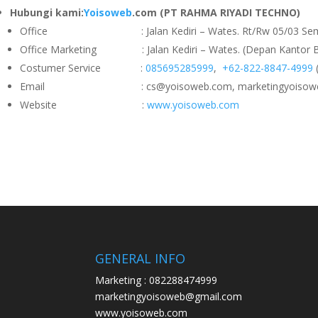
Hubungi kami:
Yoisoweb
.com (PT RAHMA RIYADI TECHNO)
Office : Jalan Kediri – Wates. Rt/Rw 05/03 Seminan
Office Marketing : Jalan Kediri – Wates. (Depan Kantor Ba
Costumer Service :
085695285999
,
+62-822-8847-4999
Email : cs@yoisoweb.com, marketingyoisoweb
Website :
www.yoisoweb.com
GENERAL INFO
Marketing : 082288474999
marketingyoisoweb@gmail.com
www.yoisoweb.com