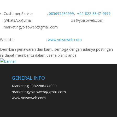
Costumer Service :
085695285999
,
+62-822-8847-4999
(WhatsApp)Email :cs@yoisoweb.com,
marketingyoisoweb@gmail.com
Website :
www.yoisoweb.com
Demikian penawaran dari kami, semoga dengan adanya postingan
ini dapat membantu dalam usaha bisnis anda.
GENERAL INFO
Marketing : 082288474999
marketingyoisoweb@gmail.com
www.yoisoweb.com