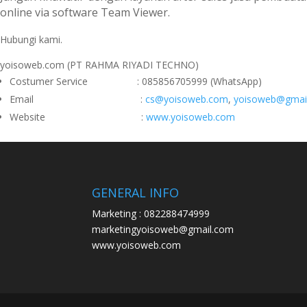
online via software Team Viewer.
Hubungi kami.
yoisoweb.com (PT RAHMA RIYADI TECHNO)
Costumer Service : 085856705999 (WhatsApp)
Email :
cs@yoisoweb.com
,
yoisoweb@gmai
Website :
www.yoisoweb.com
GENERAL INFO
Marketing : 082288474999
marketingyoisoweb@gmail.com
www.yoisoweb.com