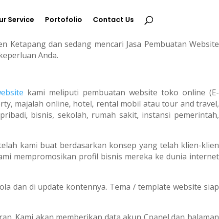
ur Service
Portofolio
Contact Us
ten Ketapang dan sedang mencari Jasa Pembuatan Website
 keperluan Anda.
ebsite
kami meliputi pembuatan website toko online (E
, majalah online, hotel, rental mobil atau tour and travel,
adi, bisnis, sekolah, rumah sakit, instansi pemerintah,
telah kami buat berdasarkan konsep yang telah klien-klien
i mempromosikan profil bisnis mereka ke dunia internet
 dan di update kontennya. Tema / template website siap
aran. Kami akan memberikan data akun Cpanel dan halaman