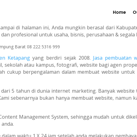
Home
O
ampai di halaman ini, Anda mungkin berasal dari Kabupa
dan profesional untuk usaha, bisnis, perusahaan & segala
en Ketapang
yang berdiri sejak 2008.
Jasa pembuatan w
 sekolah atau kampus, fotografi, website bagi agen property
ah cukup berpengalaman dalam membuat website untuk prib
dari 5 tahun di dunia internet marketing. Banyak website 
Kami sebenarnya bukan hanya membuat website, namun kam
tent Management System, sehingga mudah untuk dikelola
 anda.
ne dalam waktu 1 X 24 jam setelah anda melakukan pembay