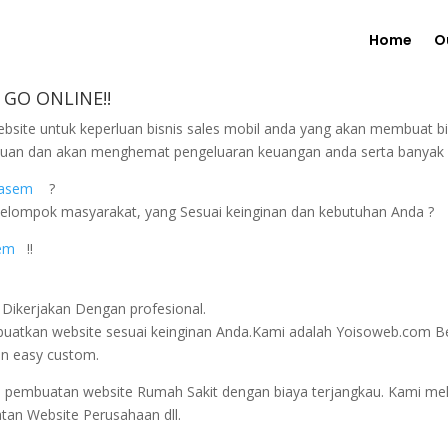
Home
O
 GO ONLINE!!
ebsite untuk keperluan bisnis sales mobil anda yang akan membuat b
emuan dan akan menghemat pengeluaran keuangan anda serta banyak k
ngasem
?
elompok masyarakat, yang Sesuai keinginan dan kebutuhan Anda ?
em
!!
Dikerjakan Dengan profesional.
tkan website sesuai keinginan Anda.Kami adalah Yoisoweb.com Berd
an easy custom.
a pembuatan website Rumah Sakit dengan biaya terjangkau. Kami mel
tan Website Perusahaan dll.