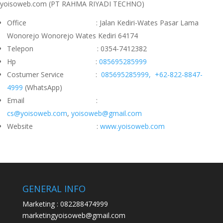
yoisoweb.com (PT RAHMA RIYADI TECHNO)
Office : Jalan Kediri-Wates Pasar Lama
Wonorejo Wonorejo Wates Kediri 64174
Telepon : 0354-7412382
Hp :
085695285999
Costumer Service :
085695285999,
+62-822-8847-
4999
(WhatsApp)
Email :
cs@yoisoweb.com
,
yoisoweb@gmail.com
Website :
www.yoisoweb.com
GENERAL INFO
Marketing : 082288474999
marketingyoisoweb@gmail.com