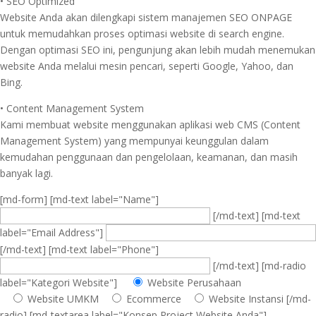
• SEO Optimized
Website Anda akan dilengkapi sistem manajemen SEO ONPAGE
untuk memudahkan proses optimasi website di search engine.
Dengan optimasi SEO ini, pengunjung akan lebih mudah menemukan
website Anda melalui mesin pencari, seperti Google, Yahoo, dan
Bing.
• Content Management System
Kami membuat website menggunakan aplikasi web CMS (Content
Management System) yang mempunyai keunggulan dalam
kemudahan penggunaan dan pengelolaan, keamanan, dan masih
banyak lagi.
[md-form] [md-text label="Name"]
[/md-text] [md-text
label="Email Address"]
[/md-text] [md-text label="Phone"]
[/md-text] [md-radio
label="Kategori Website"]
Website Perusahaan
Website UMKM
Ecommerce
Website Instansi
[/md-
radio] [md-textarea label="Konsep Project Website Anda"]