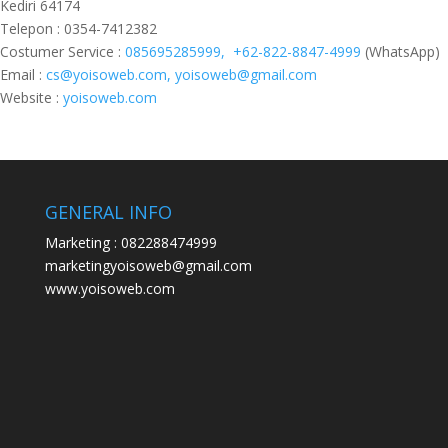
Kediri 64174
Telepon : 0354-7412382
Costumer Service :
085695285999,
+62-822-8847-4999
(WhatsApp)
Email :
cs@yoisoweb.com, yoisoweb@gmail.com
Website :
yoisoweb.com
GENERAL INFO
Marketing : 082288474999
marketingyoisoweb@gmail.com
www.yoisoweb.com