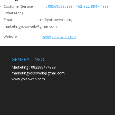
Costumer Service :
085695285999
,
+62-822-8847-4999
(WhatsApp)
Email : cs@yoisoweb.com,
marketingyoisoweb@gmail.com
Website :
www.yoisoweb.com
GENERAL INFO
Marketing : 082288474999
marketingyoisoweb@gmail.com
www.yoisoweb.com