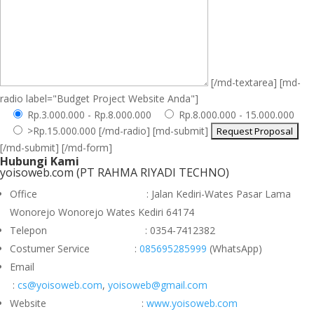
[/md-textarea] [md-
radio label="Budget Project Website Anda"]
Rp.3.000.000 - Rp.8.000.000
Rp.8.000.000 - 15.000.000
>Rp.15.000.000
[/md-radio] [md-submit]
[/md-submit] [/md-form]
Hubungi Kami
yoisoweb.com (PT RAHMA RIYADI TECHNO)
Office : Jalan Kediri-Wates Pasar Lama
Wonorejo Wonorejo Wates Kediri 64174
Telepon : 0354-7412382
Costumer Service :
085695285999
(WhatsApp)
Email
:
cs@yoisoweb.com
,
yoisoweb@gmail.com
Website :
www.yoisoweb.com