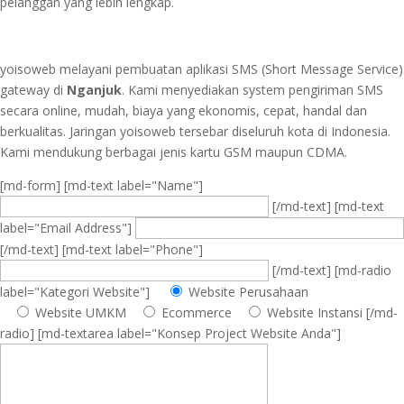
pelanggan yang lebih lengkap.
yoisoweb melayani pembuatan aplikasi SMS (Short Message Service)
gateway di
Nganjuk
. Kami menyediakan system pengiriman SMS
secara online, mudah, biaya yang ekonomis, cepat, handal dan
berkualitas. Jaringan yoisoweb tersebar diseluruh kota di Indonesia.
Kami mendukung berbagai jenis kartu GSM maupun CDMA.
[md-form] [md-text label="Name"]
[/md-text] [md-text
label="Email Address"]
[/md-text] [md-text label="Phone"]
[/md-text] [md-radio
label="Kategori Website"]
Website Perusahaan
Website UMKM
Ecommerce
Website Instansi
[/md-
radio] [md-textarea label="Konsep Project Website Anda"]