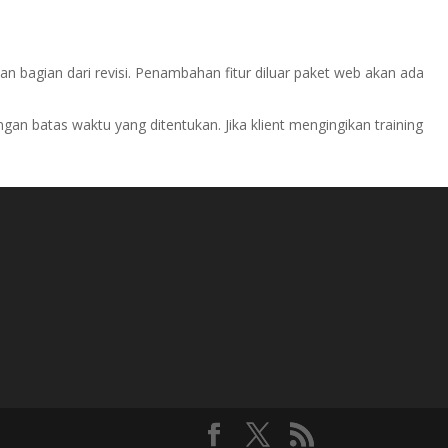
n bagian dari revisi. Penambahan fitur diluar paket web akan ada
engan batas waktu yang ditentukan. Jika klient mengingikan training