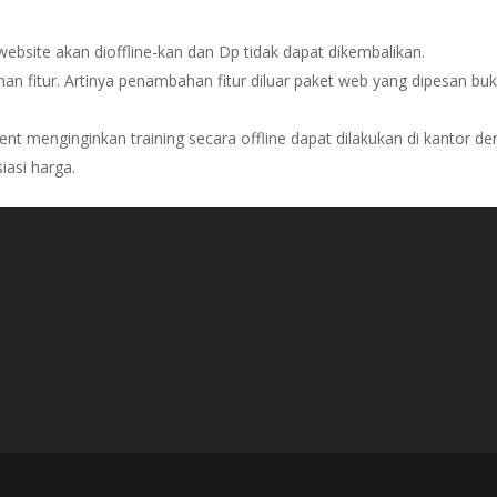
website akan dioffline-kan dan Dp tidak dapat dikembalikan.
 fitur. Artinya penambahan fitur diluar paket web yang dipesan buka
lient menginginkan training secara offline dapat dilakukan di kantor d
iasi harga.