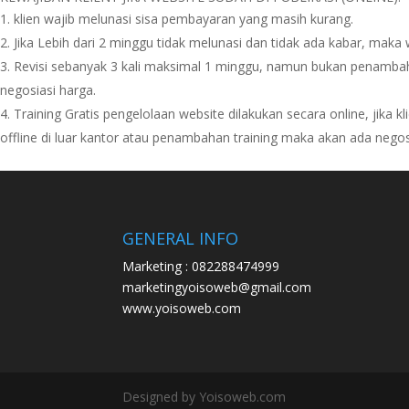
klien wajib melunasi sisa pembayaran yang masih kurang.
Jika Lebih dari 2 minggu tidak melunasi dan tidak ada kabar, maka 
Revisi sebanyak 3 kali maksimal 1 minggu, namun bukan penambahan
negosiasi harga.
Training Gratis pengelolaan website dilakukan secara online, jika k
offline di luar kantor atau penambahan training maka akan ada negos
GENERAL INFO
Marketing : 082288474999
marketingyoisoweb@gmail.com
www.yoisoweb.com
Designed by Yoisoweb.com