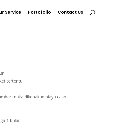
ur Service
Portofolio
Contact Us
un.
et tertentu.
gambar maka dikenakan biaya cash.
ga 1 bulan.