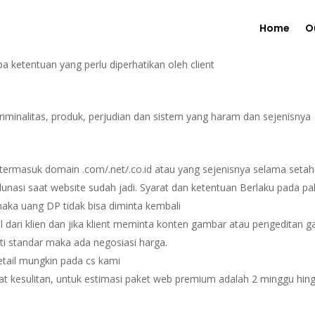
Home
O
ketentuan yang perlu diperhatikan oleh client
riminalitas, produk, perjudian dan sistem yang haram dan sejenisnya
termasuk domain .com/.net/.co.id atau yang sejenisnya selama setah
nasi saat website sudah jadi. Syarat dan ketentuan Berlaku pada pak
aka uang DP tidak bisa diminta kembali
l dari klien dan jika klient meminta konten gambar atau pengeditan 
i standar maka ada negosiasi harga.
tail mungkin pada cs kami
at kesulitan, untuk estimasi paket web premium adalah 2 minggu hing