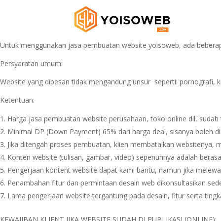
Untuk menggunakan jasa pembuatan website yoisoweb, ada beberapa 
Persyaratan umum:
Website yang dipesan tidak mengandung unsur seperti: pornografi, k
Ketentuan:
Harga jasa pembuatan website perusahaan, toko online dll, sudah 
Minimal DP (Down Payment) 65% dari harga deal, sisanya boleh dilu
Jika ditengah proses pembuatan, klien membatalkan websitenya, m
Konten website (tulisan, gambar, video) sepenuhnya adalah berasa
Pengerjaan kontent website dapat kami bantu, namun jika melewat
Penambahan fitur dan permintaan desain web dikonsultasikan sede
Lama pengerjaan website tergantung pada desain, fitur serta tingk
KEWAJIBAN KLIENT JIKA WEBSITE SUDAH DI PUBLIKASI (ONLINE):