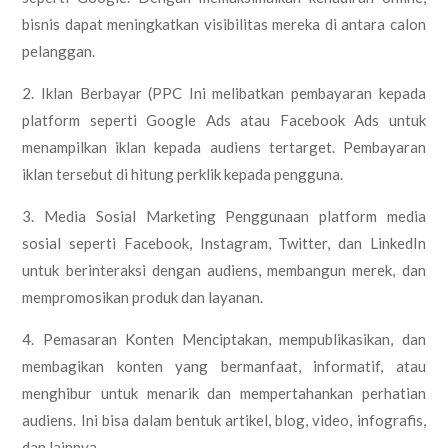
bisnis dapat meningkatkan visibilitas mereka di antara calon
pelanggan.
2. Iklan Berbayar (PPC Ini melibatkan pembayaran kepada
platform seperti Google Ads atau Facebook Ads untuk
menampilkan iklan kepada audiens tertarget. Pembayaran
iklan tersebut di hitung perklik kepada pengguna.
3. Media Sosial Marketing Penggunaan platform media
sosial seperti Facebook, Instagram, Twitter, dan LinkedIn
untuk berinteraksi dengan audiens, membangun merek, dan
mempromosikan produk dan layanan.
4. Pemasaran Konten Menciptakan, mempublikasikan, dan
membagikan konten yang bermanfaat, informatif, atau
menghibur untuk menarik dan mempertahankan perhatian
audiens. Ini bisa dalam bentuk artikel, blog, video, infografis,
dan lainnya.