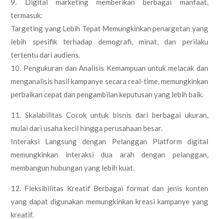
9. Digital marketing memberikan berbagai manfaat,
termasuk:
Targeting yang Lebih Tepat Memungkinkan penargetan yang
lebih spesifik terhadap demografi, minat, dan perilaku
tertentu dari audiens.
10. Pengukuran dan Analisis Kemampuan untuk melacak dan
menganalisis hasil kampanye secara real-time, memungkinkan
perbaikan cepat dan pengambilan keputusan yang lebih baik.
11. Skalabilitas Cocok untuk bisnis dari berbagai ukuran,
mulai dari usaha kecil hingga perusahaan besar.
Interaksi Langsung dengan Pelanggan Platform digital
memungkinkan interaksi dua arah dengan pelanggan,
membangun hubungan yang lebih kuat.
12. Fleksibilitas Kreatif Berbagai format dan jenis konten
yang dapat digunakan memungkinkan kreasi kampanye yang
kreatif.