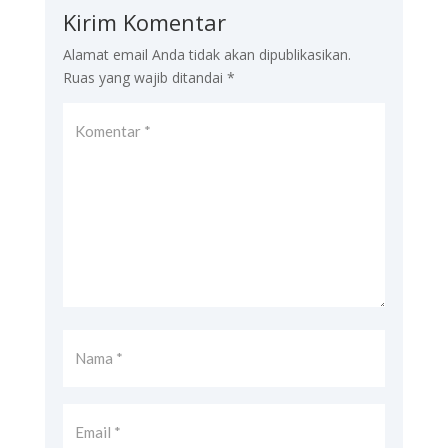
Kirim Komentar
Alamat email Anda tidak akan dipublikasikan.
Ruas yang wajib ditandai
*