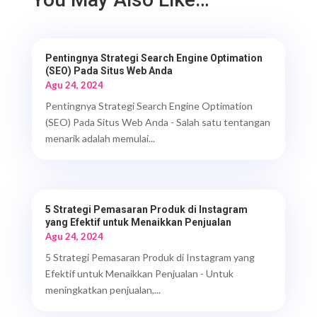
Pentingnya Strategi Search Engine Optimation
(SEO) Pada Situs Web Anda
Agu 24, 2024
Pentingnya Strategi Search Engine Optimation
(SEO) Pada Situs Web Anda - Salah satu tentangan
menarik adalah memulai...
5 Strategi Pemasaran Produk di Instagram
yang Efektif untuk Menaikkan Penjualan
Agu 24, 2024
5 Strategi Pemasaran Produk di Instagram yang
Efektif untuk Menaikkan Penjualan - Untuk
meningkatkan penjualan,...