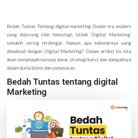
Bedah Tuntas Tentang digital marketing-Dalam era modern
yang didorong oleh teknologi, istilah ‘Digital Marketing’
semakin sering terdengar. Namun, apa sebenarnya yang
dimaksud dengan Digital Marketing? Dalam artikel ini, kita
akan menjelajahi konsep dasar, strategi kunci, dan dampaknya
dalam dunia bisnis dan pemasaran.
Bedah Tuntas tentang digital
Marketing