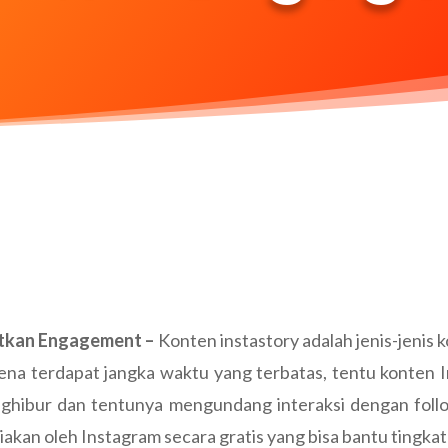
atkan Engagement –
Konten instastory adalah jenis-jenis 
a terdapat jangka waktu yang terbatas, tentu konten I
enghibur dan tentunya mengundang interaksi dengan foll
iakan oleh Instagram secara gratis yang bisa bantu tingka