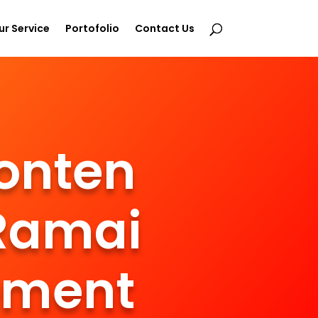
ur Service
Portofolio
Contact Us
onten
 Ramai
ement