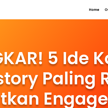
Home
O
KAR! 5 Ide K
story Paling
tkan Engag