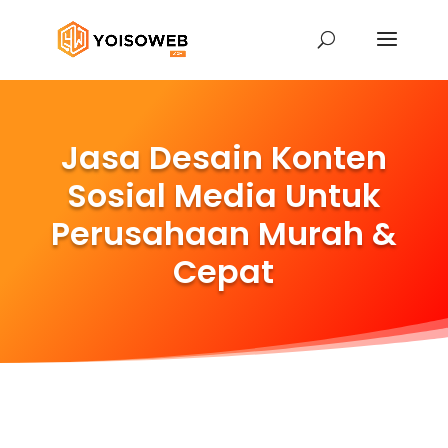
Jasa Desain Konten
Sosial Media Untuk
Perusahaan Murah &
Cepat