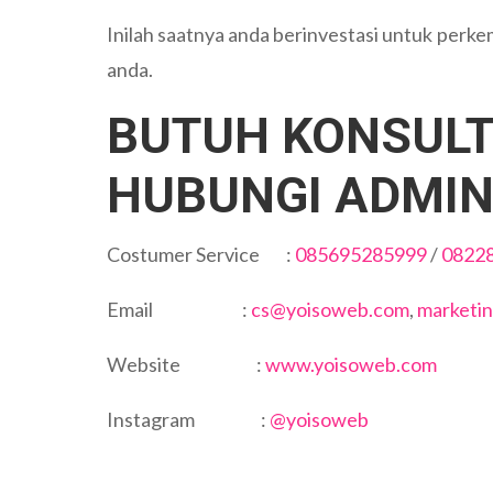
Inilah saatnya anda berinvestasi untuk perk
anda.
BUTUH KONSULT
HUBUNGI ADMIN
Costumer Service :
085695285999
/
0822
Email :
cs@yoisoweb.com
,
marketi
Website :
www.yoisoweb.com
Instagram :
@yoisoweb