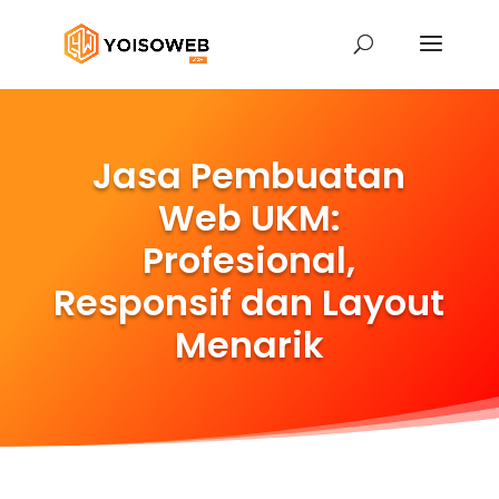
Jasa Pembuatan
Web UKM:
Profesional,
Responsif dan Layout
Menarik