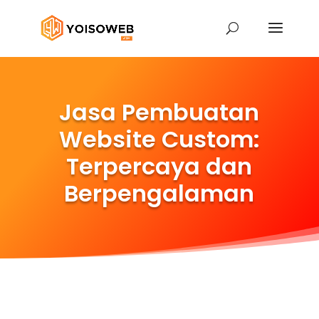
Jasa Pembuatan
Website Custom:
Terpercaya dan
Berpengalaman