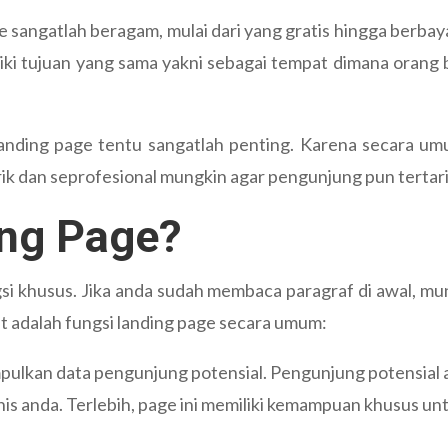
angatlah beragam, mulai dari yang gratis hingga berbayar.
i tujuan yang sama yakni sebagai tempat dimana orang b
 landing page tentu sangatlah penting. Karena secara u
arik dan seprofesional mungkin agar pengunjung pun tertar
ing Page?
si khusus. Jika anda sudah membaca paragraf di awal, mun
t adalah fungsi landing page secara umum:
lkan data pengunjung potensial. Pengunjung potensial a
snis anda. Terlebih, page ini memiliki kemampuan khusus 