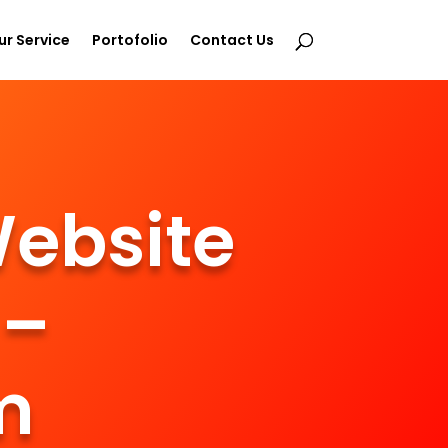
ur Service
Portofolio
Contact Us
ebsite
 –
m