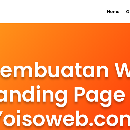
Home
O
Pembuatan W
anding Page
Yoisoweb.co