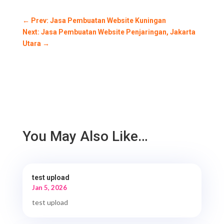
←
Prev: Jasa Pembuatan Website Kuningan
Next: Jasa Pembuatan Website Penjaringan, Jakarta
Utara
→
You May Also Like…
test upload
Jan 5, 2026
test upload