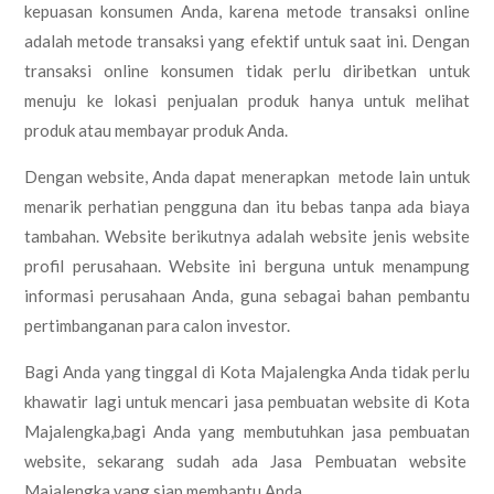
kepuasan konsumen Anda, karena metode transaksi online
adalah metode transaksi yang efektif untuk saat ini. Dengan
transaksi online konsumen tidak perlu diribetkan untuk
menuju ke lokasi penjualan produk hanya untuk melihat
produk atau membayar produk Anda.
Dengan website, Anda dapat menerapkan metode lain untuk
menarik perhatian pengguna dan itu bebas tanpa ada biaya
tambahan. Website berikutnya adalah website jenis website
profil perusahaan. Website ini berguna untuk menampung
informasi perusahaan Anda, guna sebagai bahan pembantu
pertimbanganan para calon investor.
Bagi Anda yang tinggal di Kota Majalengka Anda tidak perlu
khawatir lagi untuk mencari jasa pembuatan website di Kota
Majalengka,bagi Anda yang membutuhkan jasa pembuatan
website, sekarang sudah ada Jasa Pembuatan website
Majalengka yang siap membantu Anda.