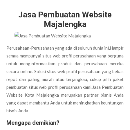
Jasa Pembuatan Website
Majalengka
Perusahaan-Perusahaan yang ada di seluruh dunia ini,Hampir
semua mempunyai situs web profil perusahaan yang berguna
untuk menginformasikan produk dan perusahaan mereka
secara online. Solusi situs web profil perusahaan yang bebas
repot dan paling murah atau terjangkau, cukup pilih paket
pembuatan situs web profil perusahaan kami.Jasa Pembuatan
Website Kota Majalengka merupakan partner bisnis Anda
yang dapat membantu Anda untuk meningkatkan keuntungan
bisnis Anda.
Mengapa demikian?