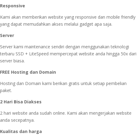
Responsive
Kami akan memberikan website yang responsive dan mobile friendly
yang dapat memudahkan akses melalui gadget apa saja.
Server
Server kami maintenance sendiri dengan menggunakan teknologi
terbaru SSD + LiteSpeed mempercepat website anda hingga 50x dari
server biasa.
FREE Hosting dan Domain
Hosting dan Domain kami berikan gratis untuk setiap pembelian
paket.
2 Hari Bisa Diakses
2 hari website anda sudah online. Kami akan mengerjakan website
anda secepatnya.
Kualitas dan harga