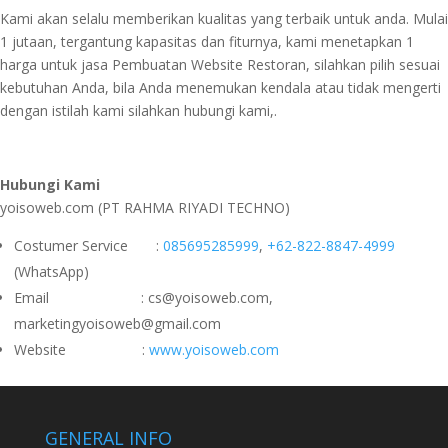
Kami akan selalu memberikan kualitas yang terbaik untuk anda. Mulai
1 jutaan, tergantung kapasitas dan fiturnya, kami menetapkan 1
harga untuk jasa Pembuatan Website Restoran, silahkan pilih sesuai
kebutuhan Anda, bila Anda menemukan kendala atau tidak mengerti
dengan istilah kami silahkan hubungi kami,.
Hubungi Kami
yoisoweb.com (PT RAHMA RIYADI TECHNO)
Costumer Service :
085695285999
,
+62-822-8847-4999
(WhatsApp)
Email : cs@yoisoweb.com,
marketingyoisoweb@gmail.com
Website :
www.yoisoweb.com
GENERAL INFO