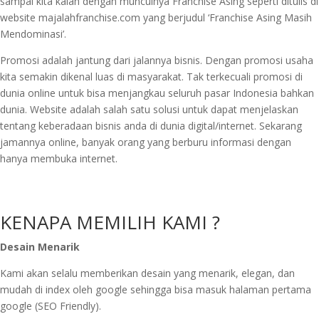
sampai kita kalah dengan munculnya Franchise Asing seperti ditulis di
website majalahfranchise.com yang berjudul ‘Franchise Asing Masih
Mendominasi’.
Promosi adalah jantung dari jalannya bisnis. Dengan promosi usaha
kita semakin dikenal luas di masyarakat. Tak terkecuali promosi di
dunia online untuk bisa menjangkau seluruh pasar Indonesia bahkan
dunia. Website adalah salah satu solusi untuk dapat menjelaskan
tentang keberadaan bisnis anda di dunia digital/internet. Sekarang
jamannya online, banyak orang yang berburu informasi dengan
hanya membuka internet.
KENAPA MEMILIH KAMI ?
Desain Menarik
Kami akan selalu memberikan desain yang menarik, elegan, dan
mudah di index oleh google sehingga bisa masuk halaman pertama
google (SEO Friendly).