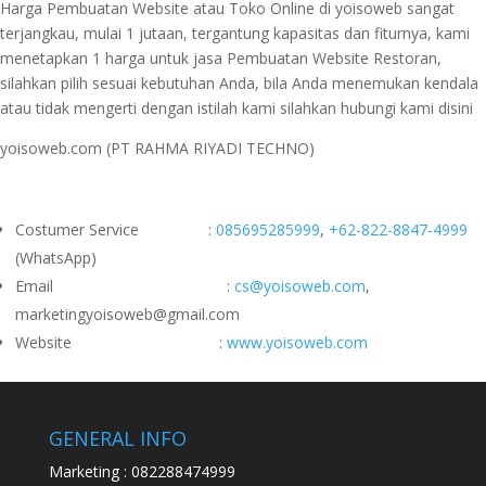
Harga Pembuatan Website atau Toko Online di yoisoweb sangat
terjangkau, mulai 1 jutaan, tergantung kapasitas dan fiturnya, kami
menetapkan 1 harga untuk jasa Pembuatan Website Restoran,
silahkan pilih sesuai kebutuhan Anda, bila Anda menemukan kendala
atau tidak mengerti dengan istilah kami silahkan hubungi kami disini
yoisoweb.com (PT RAHMA RIYADI TECHNO)
Costumer Service :
085695285999
,
+62-822-8847-4999
(WhatsApp)
Email :
cs@yoisoweb.com
,
marketingyoisoweb@gmail.com
Website :
www.yoisoweb.com
GENERAL INFO
Marketing : 082288474999