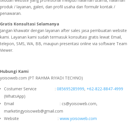
sebuah website yang profesional meliputi halaman utama, halaman
produk / layanan, galeri, dan profil usaha dan formulir kontak /
penawaran.
Gratis Konsultasi Selamanya
Jangan khawatir dengan layanan after sales jasa pembuatan website
kami. Layanan kami sudah termasuk konsultasi gratis lewat Email,
telepon, SMS, WA, BB, maupun presentasi online via software Team
Viewer.
Hubungi Kami
yoisoweb.com (PT RAHMA RIYADI TECHNO)
Costumer Service :
085695285999
,
+62-822-8847-4999
(WhatsApp)
Email : cs@yoisoweb.com,
marketingyoisoweb@gmail.com
Website :
www.yoisoweb.com