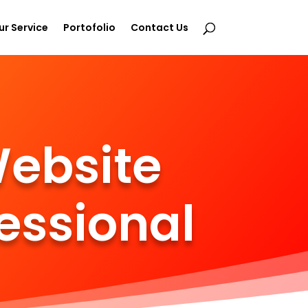
ur Service
Portofolio
Contact Us
ebsite
essional