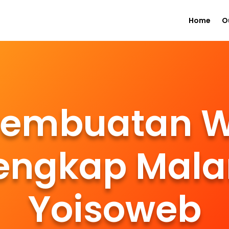
Home
O
Pembuatan W
lengkap Mala
Yoisoweb