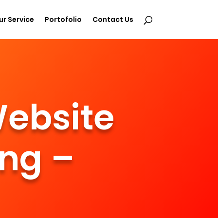
ur Service
Portofolio
Contact Us
ebsite
ng –