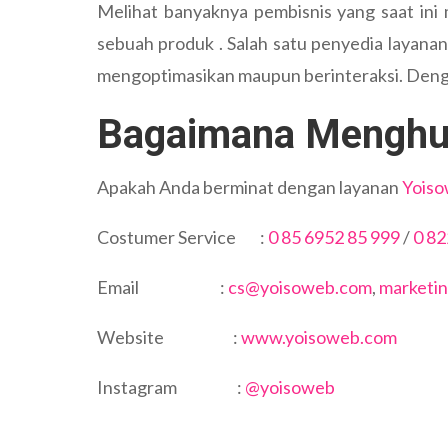
Melihat banyaknya pembisnis yang saat in
sebuah produk . Salah satu penyedia layanan
mengoptimasikan maupun berinteraksi. Denga
Bagaimana Menghu
Apakah Anda berminat dengan layanan
Yois
Costumer Service :
0 85 6952 85 999
/
0 82
Email :
cs@yoisoweb.com
,
marketi
Website :
www.yoisoweb.com
Instagram :
@yoisoweb