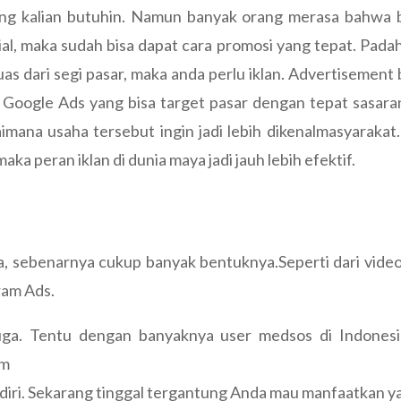
ang kalian butuhin. Namun banyak orang merasa bahwa bi
, maka sudah bisa dapat cara promosi yang tepat. Padahal 
uas dari segi pasar, maka anda perlu iklan. Advertisement 
i Google Ads yang bisa target pasar dengan tepat sasaran
imana usaha tersebut ingin jadi lebih dikenalmasyarakat
a peran iklan di dunia maya jadi jauh lebih efektif.
a, sebenarnya cukup banyak bentuknya.Seperti dari video
ram Ads.
i juga. Tentu dengan banyaknya user medsos di Indonesi
um
diri. Sekarang tinggal tergantung Anda mau manfaatkan y