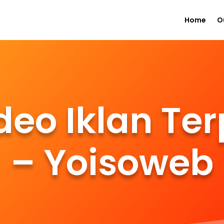
Home
O
deo Iklan Te
– Yoisoweb