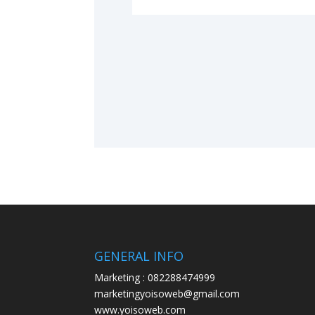
GENERAL INFO
Marketing : 082288474999
marketingyoisoweb@gmail.com
www.yoisoweb.com