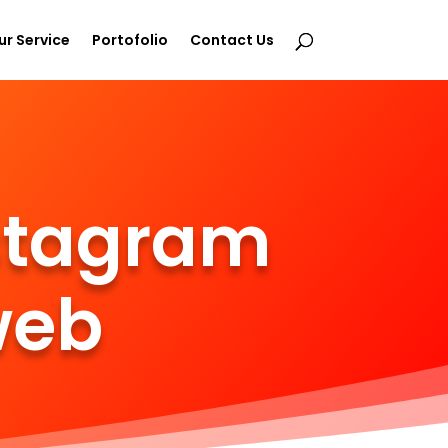
ur Service
Portofolio
Contact Us
nstagram
web