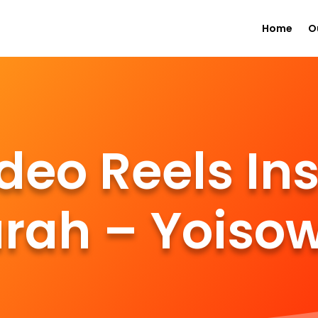
Home
O
deo Reels I
rah – Yoiso