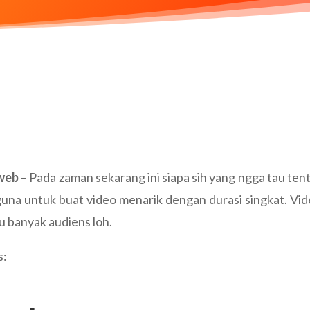
oweb
– Pada zaman sekarang ini siapa sih yang ngga tau ten
una untuk buat video menarik dengan durasi singkat. Vide
u banyak audiens loh.
s: