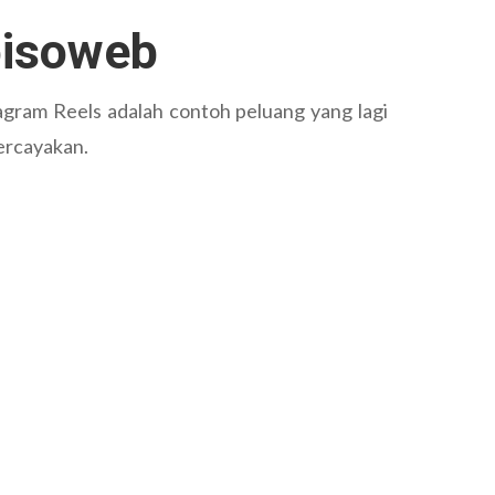
oisoweb
agram Reels adalah contoh peluang yang lagi
percayakan.