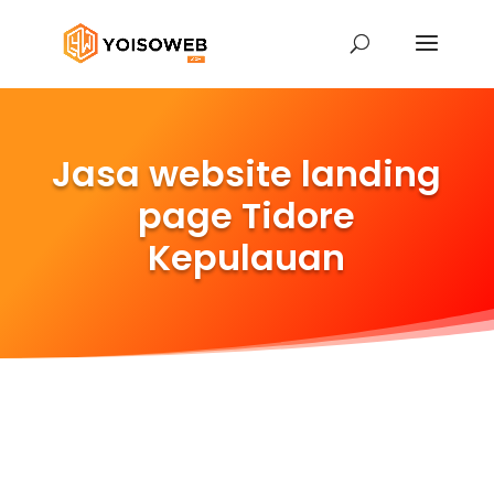
Jasa website landing
page Tidore
Kepulauan