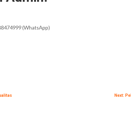
88474999 (WhatsApp)
ualitas
Next: Pe