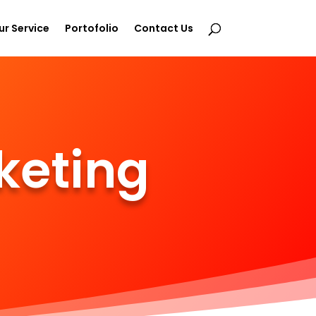
ur Service
Portofolio
Contact Us
keting