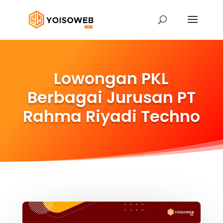
Lowongan PKL
Berbagai Jurusan PT
Rahma Riyadi Techno