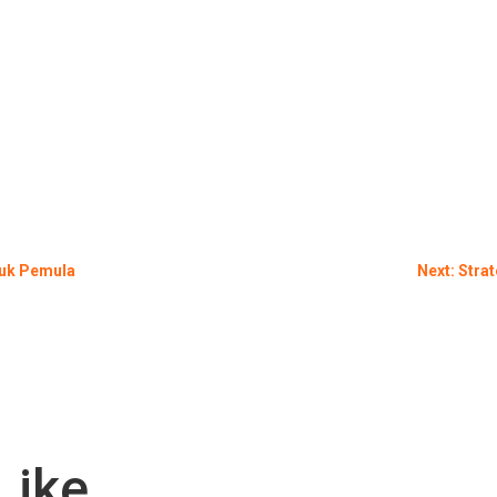
ntuk Pemula
Next: Stra
Like…