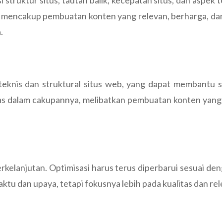
 struktur situs, tautan balik, kecepatan situs, dan aspek
i mencakup pembuatan konten yang relevan, berharga, dan in
.
knis dan struktural situs web, yang dapat membantu si
as dalam cakupannya, melibatkan pembuatan konten yang 
elanjutan. Optimisasi harus terus diperbarui sesuai den
 dan upaya, tetapi fokusnya lebih pada kualitas dan rele