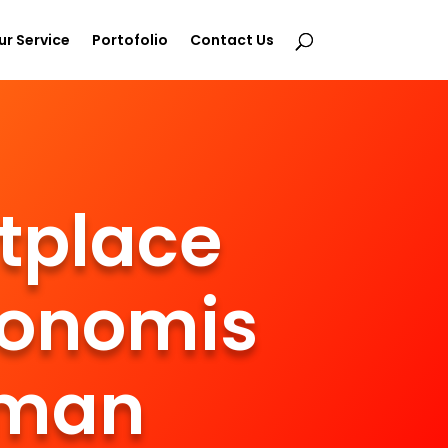
ur Service
Portofolio
Contact Us
tplace
konomis
aman