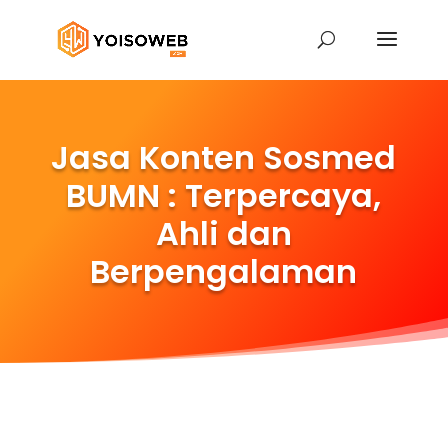
Jasa Konten Sosmed
BUMN : Terpercaya,
Ahli dan
Berpengalaman