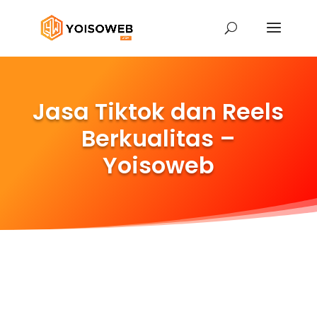
Jasa Tiktok dan Reels
Berkualitas –
Yoisoweb